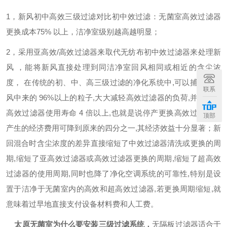
1
，新风初中高效三级过滤对比初中效过滤：无菌室高效过滤器
更换成本
75%
以上，洁净室级别越高越明显；
2
，采用亚高效
/
高效过滤器来取代无纺布初中效过滤器来处理新
风
，能将新风直接处理到同洁净室回风相同或相近的含尘浓
度，
在传统的初、中、高三级过滤的净化系统中
,
可以捕获从新
联系
风中来的
96%
以上的粒子
,
大大减轻高效过滤器的负荷
,
并可延长
高效过滤器使用寿命
4
倍以上
,
也就是说停产更换高效过滤器所
顶部
产生的经济费用可降到原来的四分之一
,
其经济效益十分显著；新
回混合时含尘浓度的差异直接缩短了中效过滤器清洗或更换的周
期
,
缩短了亚高效过滤器或高效过滤器更换的周期
,
缩短了超高效
过滤器的使用周期
,
同时也降了净化空调系统的可靠性
,
特别是设
置于洁净于无菌室内的高效和超高效过滤器
,
若更换周期缩短
,
就
意味着过早地直接支付设备材料费和人工费。
太原无菌室为什么要安装三级过滤系统
，
无隔板过滤器适合于