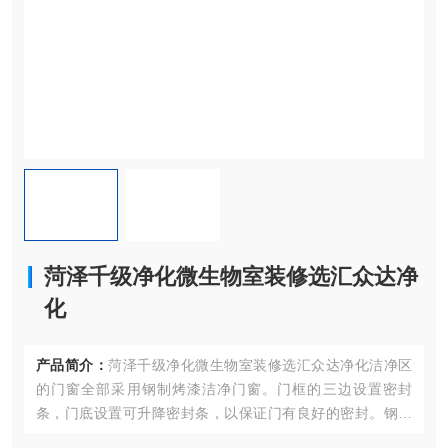
菏泽千级净化微生物室装修选汇众达净
化
产品简介：
菏泽千级净化微生物室装修选汇众达净化洁净区
的门窗全部采用钢制烤漆洁净门窗。门框的三边设置密封
条，门底设置可升降密封条，以保证门有良好的密封。钢制
门框宽度与墙体宽度齐平。