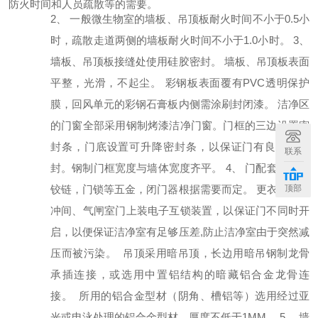
防火时间和人员疏散等的需要。
2
、
一般微生物室的墙板、吊顶板耐火时间不小于
0.5
小
时，疏散走道两侧的墙板耐火时间不小于
1.0
小时。
3
、
墙板、吊顶板接缝处使用硅胶密封。
墙板、吊顶板表面
平整，光滑，不起尘。
彩钢板表面覆有
PVC
透明保护
膜，回风单元的彩钢石膏板内侧需涂刷封闭漆。
洁净区
的门窗全部采用钢制烤漆洁净门窗。门框的三边设置密
封条，门底设置可升降密封条，以保证门有良好的密
联系
封。钢制门框宽度与墙体宽度齐平。
4
、
门配套不锈钢
铰链，门锁等五金，闭门器根据需要而定。
更衣间、缓
顶部
冲间、气闸室门上装电子互锁装置，以保证门不同时开
启，以便保证洁净室有足够压差
,
防止洁净室由于突然减
压而被污染。
吊顶采用暗吊顶，长边用暗吊钢制龙骨
承插连接，或选用中置铝结构的暗藏铝合金龙骨连
接。
所用的铝合金型材（阴角、槽铝等）选用经过亚
光或电泳处理的铝合金型材，厚度不低于
1MM
。
5
、
墙