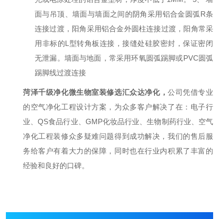
面与吊顶、墙面与墙面之间的阴角采用铝合金圆弧
R
条
连接过渡，阳角采用铝合金外圆柱连接过渡，阳角常采
用非标的
L
型转角板连接，接缝处硅胶密封，保证密闭
无泄漏。墙面与地面，常采用环氧圆弧踢脚或
PVC
圆弧
踢脚线过渡连接
菏泽千级净化微生物室装修选汇众达净化
，
公司凭借专业
的空气净化工程设计方案，为众多客户解决了在：电子行
业、
QS
食品行业、
GMP
化妆品行业、生物制药行业、空气
净化工程装修众多疑难问题得到成功解决，我们的售后服
务给客户有着大力的保障，同时也在行业内积累了丰富的
经验和良好的口碑。