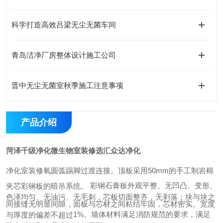
科学打造高效吕梁无尘无菌车间
青岛洁净厂房整体设计施工公司
晋中无尘无菌室秋季施工注意事项
产品介绍
菏泽千级净化微生物室装修选汇众达净化
净化室装修氧圆弧踢脚过渡连接。顶板采用
50mm
的手工制岩棉
彩钢石膏板外观平整、无凹凸、变形、
夹芯彩钢板的暗吊系统。
色泽均匀、无油污、无毛刺，芯板切面整齐，无剥落；块与块之
间接缝无明显间隙，面板与芯材之间粘结牢固，芯材密实。宽度
1%
。墙体材料满足消防规范的要求，满足
与厚度的偏差不超过