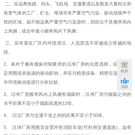
二、应远离铁路、码头、飞机场、交通要道以及散发大量粉尘和
有害气体的工厂、贮仓、堆场等有严重空气污染、振动或噪声干
扰的区域。如不能远离严重空气污染源时，则应位于其频率风向
上风侧，或全年最小频率风向下风侧；
三、应布置在厂区内环境清洁、人流货流不穿越或少穿越的地
段。
2、条对于兼有微振控制要求的洁净厂房的位置选择，应实际测
联系
定周围现有振源的振动影响，并应与精密设备、精密仪器仪表允
许环境振动值进行分析比较。
顶部
3、洁净厂房频率风向上风侧有烟囱时，洁净厂房与烟囱之间的
水平距离不宜小于烟囱高度的12倍。
4、 洁洁厂房与交通干道之间的距离不宜小于50米。
5、 洁净厂房周围宜设置环形消防车道(可利用交通道路)，如有