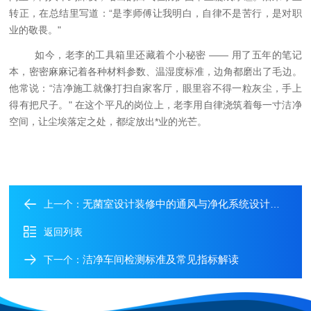
转正，在总结里写道：
“是李师傅让我明白，自律不是苦行，是对职
业的敬畏。"
如今，老李的工具箱里还藏着个小秘密
—— 用了五年的笔记
本，密密麻麻记着各种材料参数、温湿度标准，边角都磨出了毛边。
他常说：“洁净施工就像打扫自家客厅，眼里容不得一粒灰尘，手上
得有把尺子。" 在这个平凡的岗位上，老李用自律浇筑着每一寸洁净
空间，让尘埃落定之处，都绽放出
*
业的光芒。
无菌室设计装修中的通风与净化系统设计要点
上一个：
返回列表
洁净车间检测标准及常见指标解读
下一个：