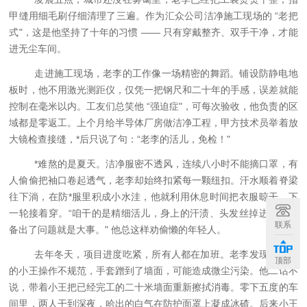
甲缝用细毛刷仔细清理了三遍。作为汇众公司洁净施工现场的
“老把
式"，这是他坚持了十年的习惯 —— 只有穿戴整齐、双手干净，才能
进无尘车间。
走进施工现场，老李的工作像一场精密的舞蹈。铺设防静电地
板时，他不用激光测距仪，仅凭一把钢尺和二十年的手感，误差就能
控制在毫米以内。工友们总笑他
“强迫症"，可每次验收，他负责的区
域都是零返工。
上个月给半导体厂房做洁净工程，甲方技术员举着放
大镜检查接缝，
*后只说了句：“老李的活儿，免检！"
*难熬的是夏天。洁净服密不透风，连续八小时不能摘口罩，有
人偷偷把袖口卷起透气，老李却始终扣紧每一颗纽扣。汗水顺着脊梁
往下淌，在防
*
服里积成小水洼，他就利用休息时间把衣服晾干，下
一轮接着穿。
“咱干的是精细活儿，身上的汗渍、头发丝掉进去，设
联系
备出了问题就是大事。" 他总这样劝偷懒的年轻人。
去年冬天，项目进度吃紧，所有人都在加班。老李发现新入职
顶部
的小王操作不规范，手套蹭到了墙面，可能造成微尘污染。他二话不
说，带着小王把已经完工的二十米墙面重新擦拭消毒。零下五度的车
间里，两人干到深夜，哈出的白气在防护面罩上凝成冰碴。后来小王