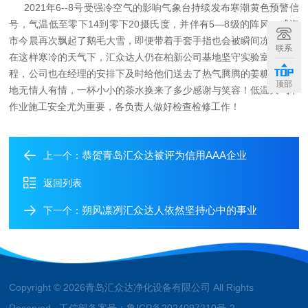
2021年6--8号受强冷空气的影响气象台持续发布寒潮黄色预警信
号，气温低至零下14到零下20摄氏度，并伴有5
—
8级的阵风，威海
市今晨再次飘起了鹅毛大雪，即便带着手套手指也会被瞬间冻僵，就
联系
在这样寒冷的天气下，汇众达人仍在柏新公司基地坚守实验室改建工
程，公司也在经理的安排下及时给他们送去了热气腾腾的姜糖水，天
顶部
地无情人有情，一杯小小的茶水换来了多少感谢与笑容！
低温天气下
作业施工安全尤为重要，各负责人做好检查检修工作！
恭贺青岛汇众达被评为信用AAA企业
上一个：
返回列表
朔风凛冽汇众达人依然坚持心中的事业
下一个：
Copyright © 2026青岛汇众达净化设备有限公司 All Rights