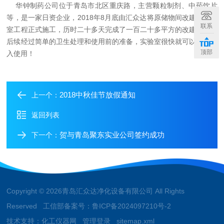
华钟制药公司位于青岛市北区重庆路，主营颗粒制剂、中药饮片
等，是一家日资企业，
2018
年
8
月底由汇众达将原储物间改建成实验
联系
室工程正式施工，历时二十多天完成了一百二十多平方的改建工程，
后续经过简单的卫生处理和使用前的准备，实验室很快就可以正式投
顶部
入使用！
2018中秋佳节放假通知
上一个：
返回列表
贺与青岛聚东实业公司签约成功
下一个：
Copyright © 2026青岛汇众达净化设备有限公司 All Rights
Reserved 工信部备案号：
鲁ICP备2024097210号-2
技术支持：
化工仪器网
管理登录
sitemap.xml