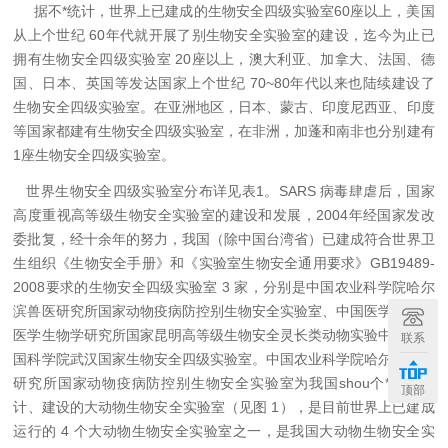
据不*统计，世界上已建成的生物安全四级实验室60座以上，美国
从上个世纪 60年代就开展了别生物安全实验室的建设，迄今为止已
拥有生物安全四级实验室 20座以上，澳大利亚、加拿大、法国、德
国、日本、英国等发达国家上个世纪 70~80年代以来也陆续建设了
生物安全四级实验室。在亚洲地区，日本、蒙古、印度尼西亚、印度
等国家都建有生物安全四级实验室，在非洲，加蓬和南非也分别建有
1座生物安全四级实验室。
世界生物安全四级实验室分布详见表1。SARS 病毒肆虐后，国家
高度重视高等级生物安全实验室的建设和发展，2004年经国家发改
委批复，经十余年的努力，我国（除中国台湾省）已建成符合世界卫
生组织《生物安全手册》和《实验室生物安全通用要求》GB19489-
2008要求的生物安全四级实验室 3 家，分别是中国农业科学院哈尔
滨兽医研究所国家动物疫病防控别生物安全实验室、中国医学科学院
医学生物学研究所国家昆明高等级生物安全灵长类动物实验中心和中
联系
国科学院武汉国家生物安全四级实验室。中国农业科学院哈尔滨兽医
研究所国家动物疫病防控别生物安全实验室为我国shou个*自主设
顶部
计、建设的大动物生物安全实验室（见图 1），是目前世界上已建成
运行的 4 个大动物生物安全实验室之一，是我国大动物生物安全实