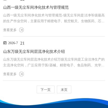
境湿度的调控，在净化实验室的围护结构施工期间，就应设置临时加
湿系统，将施工区域相对湿度维持在45%至65%之间，避免低湿度环
山西一级无尘车间净化技术与管理规范
境下静电电荷积累。其次是施工材料的静电性能筛选，墙面和地...
山西一级无尘车间净化技术与管理规范-级无尘车间是洁净等级最高
的生产作业空间，主要应用于精密电子、航空航天、生物医药、芯片
制造等领域，核心要求是*大限度控制空气中尘埃粒子、微生物、温
查看更多
湿度及气流波动，保障产品生产精度与品质稳定性，无微小杂质引发
的产品缺陷。一级无尘车间净化以空气净化为核心，采用多级过滤送
21
2026-7
风系统。外界空气先经初效、中效过滤器预处理，拦截大颗粒粉尘，
再通过高效过滤器末端净化，*方位过滤微米级乃至纳米级尘埃粒
山东万级无尘车间层流净化技术介绍
子。车间采用垂直单向流气流组织模式，气流自上而下均匀流动，无
山东万级无尘车间层流净化技术介绍万级无尘车间是工业洁净生产的
涡...
主流净化空间，广泛应用于医/器械、精密电子、食品制药、光学加
工等行业。其核心依托层流净化技术实现空气均质净化，通过有序、
查看更多
平稳、单向的气流置换方式，精准控制室内尘埃粒子与微生物数量，
使车间每立方米空气中粒径0.5μm尘埃粒子数量控制在万级标准以
内，保障生产环境洁净、稳定、可控。层流净化区别于普通乱流净
下一页
末页
化，核心特点是气流均匀单向流动，无涡流、无四角。系统通过顶部
高效过滤器均匀送风，使洁净空气以平稳流速垂直覆盖整个作业区
域...