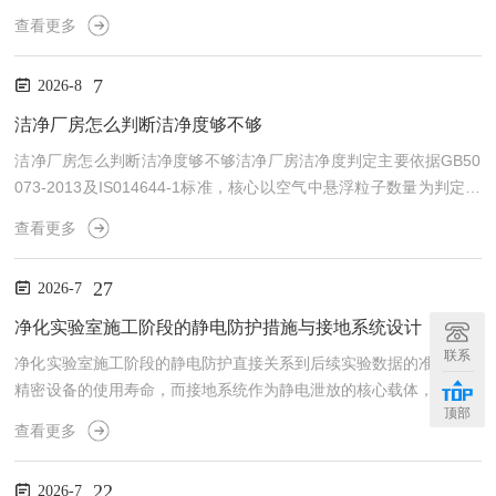
高低由单位体积空气中悬浮颗粒物数量决定，粒径越小、粒子越少，
查看更多
洁净等级越高，广泛应用于医药、食品、电子、半导体等行业。传统
百级、千级、万级、十万级、三十万级为国内通俗叫法，现已对应IS
7
2026-8
O标准等级:ISO5级(百级)ISO6级(千级)、ISO7级(万级)、ISO8级(十
万级)、ISO9级(三十万级)。评判核心检测两种关键粒径，≥0.5um微
洁净厂房怎么判断洁净度够不够
小颗...
洁净厂房怎么判断洁净度够不够洁净厂房洁净度判定主要依据GB50
073-2013及IS014644-1标准，核心以空气中悬浮粒子数量为判定核
心，搭配微生物、环境参数辅助核验，是划分洁净等级、验证厂房合
查看更多
规性的关键方式。洁净度用等级来划分，数字小就干净，常见标准有
ISO等级和传统万级、十万级等说法。百级洁净室每立方米空气中≥
27
2026-7
0.5微米的颗粒不超过3500个，而万级洁净室允许不超过35万个。电
子芯片车间通常需要百级甚至十级，医院手*室一般要求万级洁净。
净化实验室施工阶段的静电防护措施与接地系统设计
悬浮粒子检测是判定洁净度的核心指...
联系
净化实验室施工阶段的静电防护直接关系到后续实验数据的准确性和
精密设备的使用寿命，而接地系统作为静电泄放的核心载体，其设计
顶部
的合理性需要从施工初期就纳入规划。在电子元器件测试、生物医药
查看更多
研发等对静电敏感的实验室场景中，施工环节的静电控制尤为关键。
施工阶段的静电防护需从环境控制和材料选择两方面入手。首先是环
22
2026-7