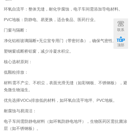
‌环氧自流平‌：整体无缝，耐化学腐蚀，电子车间需添加导电材料。
‌PVC地板‌：防静电、易更换，适合食品、医药行业。
联系
‌门窗与隔断‌：
净化铝框玻璃隔断+无尘室专用门（带密封条），确保气密性。
顶部
塑钢窗或断桥铝窗，减少冷凝水积尘。
核心选材原则‌：
‌低颗粒排放‌：
材料需不产尘、不积尘，表面光滑无缝（如彩钢板、不锈钢板），避
免微生物滋生。
优先选择VOCs排放低的材料，如环氧自流平地坪、PVC地板。
‌耐腐蚀与易清洁‌：
电子车间需防静电材料（如环氧防静电地坪），生物医药区需抗菌涂
层（如不锈钢板）。