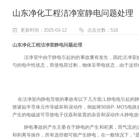
山东净化工程洁净室静电问题处理
更新时间：2025-03-12
点击次数：518
山东净化工程洁净室静电问题处理
洁净室中由于静电引起的的事故屡有发生，因此洁净室
匀的电中性状态，而使电荷过剩，物体呈带电状态，由于这些
在洁净室内静电导致的事故有以下几方面
;1.静电电引起
致诸如半导体元件等破坏和误动作，例如将50块P- MOS电
产生的电磁波可导致电子仪器和装置的杂音和误动作;4.静电
静电事故的产生主要在于静电的产生和积累，而气流的
和剥离等操作
，
所有选些都可能产生静电，在一般情况下，
*