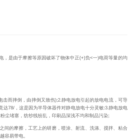
电，是由于摩擦等原因破坏了物体中正
(+)负<一)电荷等量的均
电击而摔倒，由摔倒又致伤);2.静电放电引起的放电电流，可导
竞达78
/
，这是因为半导体器件对静电放电十分灵敏
:3.静电放电
被粉尘堵塞，纺纱线纷乱，印刷品深浅不均和制品污染;
之间的摩擦，工艺上的研磨，喷涂、射流、洗涤、搅拌、粘合
为越容易带电。