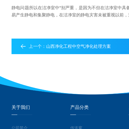
静电问题所以在洁净室中
*
别严重，是因为不但在洁净室中具
易产生静电和集聚静电，在洁净室的静电灾害未被重视以前，
上一个：
山西净化工程中空气净化处理方案
关于我们
产品分类
公司简介
传送窗