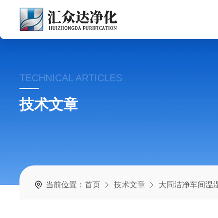
TECHNICAL ARTICLES
技术文章
当前位置：
首页
技术文章
大同洁净车间温