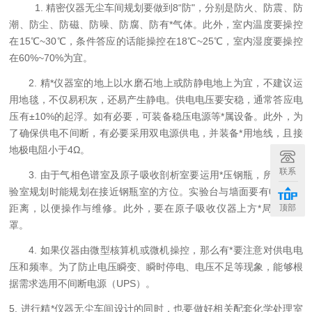
1. 精密仪器无尘车间规划要做到8“防"，分别是防火、防震、防
潮、防尘、防磁、防噪、防腐、防有
*
气体。此外，室内温度要操控
在
15℃~30℃，条件答应的话能操控在18℃~25℃，室内湿度要操控
在60%~70%为宜。
2. 精
*
仪器室的地上以水磨石地上或防静电地上为宜，不建议运
用地毯，不仅易积灰，还易产生静电。供电电压要安稳，通常答应电
压有
±10%的起浮。如有必要，可装备稳压电源等
*
属设备。此外，为
了确保供电不间断，有必要采用双电源供电，并装备
*
用地线，且接
地极电阻小于
4Ω。
联系
3. 由于气相色谱室及原子吸收剖析室要运用
*
压钢瓶，所以在实
验室规划时能规划在接近钢瓶室的方位。实验台与墙面要有
0.5米的
顶部
距离，以便操作与维修。此外，要在原子吸收仪器上方*局部排气
罩。
4. 如果仪器由微型核算机或微机操控，那么有
*
要注意对供电电
压和频率。为了防止电压瞬变、瞬时停电、电压不足等现象，能够根
据需求选用不间断电源（
UPS）。
5. 进行精
*
仪器无尘车间设计的同时，也要做好相关配套化学处理室