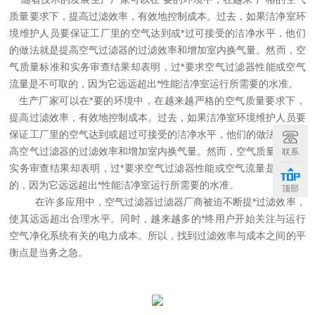
质量要求下，提高过滤效率，有效地控制成本。过去，如果洁净室环
境维护人员要保证工厂里的空气达到或
*
过可接受的洁净水平，他们
的做法就是提高
空气过滤器
的过滤效率和增加室内换气量。然而，空
气质量标准和实务审查结果却表明，过
*
要求空气过滤器性能或空气
流量是不可取的，因为它远远超出
*
性能洁净室运行所需要的水准。
生产厂家可以在
*
要的环境中，在越来越严格的空气质量要求下，
提高过滤效率，有效地控制成本。过去，如果洁净室环境维护人员要
保证工厂里的空气达到或超过可接受的洁净水平，他们的做法就是提
高
空气过滤器
的过滤效率和增加室内换气量。然而，空气质量标准和
联系
实务审查结果却表明，过
*
要求空气过滤器性能或空气流量是不可取
的，因为它远远超出
*
性能洁净室运行所需要的水准。
顶部
在许多应用中，空气过滤器过滤器厂商被迫不断提
*
过滤效率，
使其远远超出合理水平。同时，越来越多的
*
终用户开始关注与运行
空气净化系统有关的电力成本。所以，找到过滤效率与成本之间的平
衡点是当务之急。