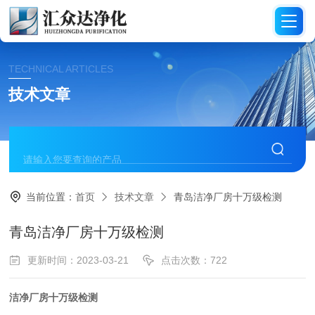
TECHNICAL ARTICLES
技术文章
当前位置：
首页
技术文章
青岛洁净厂房十万级检测
青岛洁净厂房十万级检测
更新时间：2023-03-21
点击次数：722
洁净厂房十万级检测