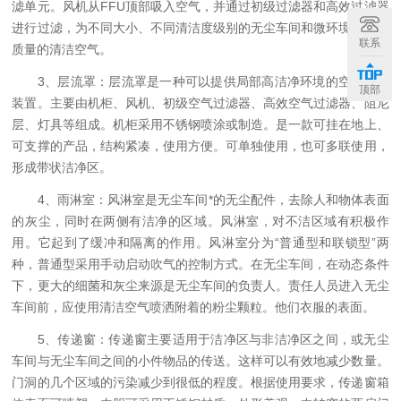
滤单元。风机从FFU顶部吸入空气，并通过初级过滤器和高效过滤器
进行过滤，为不同大小、不同清洁度级别的无尘车间和微环境提供高
联系
质量的清洁空气。
3、层流罩：层流罩是一种可以提供局部高洁净环境的空气净化
顶部
装置。主要由机柜、风机、初级空气过滤器、高效空气过滤器、阻尼
层、灯具等组成。机柜采用不锈钢喷涂或制造。是一款可挂在地上、
可支撑的产品，结构紧凑，使用方便。可单独使用，也可多联使用，
形成带状洁净区。
4、雨淋室：风淋室是无尘车间*的无尘配件，去除人和物体表面
的灰尘，同时在两侧有洁净的区域。风淋室，对不洁区域有积极作
用。它起到了缓冲和隔离的作用。风淋室分为“普通型和联锁型”两
种，普通型采用手动启动吹气的控制方式。在无尘车间，在动态条件
下，更大的细菌和灰尘来源是无尘车间的负责人。责任人员进入无尘
车间前，应使用清洁空气喷洒附着的粉尘颗粒。他们衣服的表面。
5、传递窗：传递窗主要适用于洁净区与非洁净区之间，或无尘
车间与无尘车间之间的小件物品的传送。这样可以有效地减少数量。
门洞的几个区域的污染减少到很低的程度。根据使用要求，传递窗箱