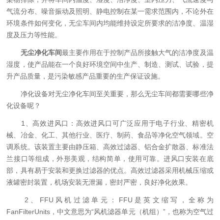
气流分布、噪音振动及照明、静电控制在某一需求范围内，不论外在
环境条件如何变化，无尘车间内均能维持设定所要求的洁净度、温湿
度及压力等性能。
无尘净化车间
最主要作用在于控制产品所接触大气的洁净度及温
湿度，使产品能在一个良好环境空间中生产、制造、测试、试验，提
升产品质量，是污染敏感产品重要的生产保证设施。
净化设备对无尘净化车间至关重要，那么无尘车间都需要哪些净
化设备呢？
1、高效进风口：高效进风口可广泛应用于电子行业、精密机
械、冶金、化工、其他行业、医疗、制药、食品等净化空气领域。空
调系统。该装置主要由静压箱、高效过滤器、铝合金扩散器、标准法
兰接口等组成，外形美观，结构简单，使用可靠。进风口安装在底
部，具有易于安装和更换过滤器的优点。高效过滤器采用机械压缩或
液罐密封装置，机场安装无泄漏，密封严密，良好净化效果。
2、FFU风机过滤单元：FFU是英文缩写，全称为
FanFilterUnits，中文意思为“风机滤器单元（机组）”，也称为空气过